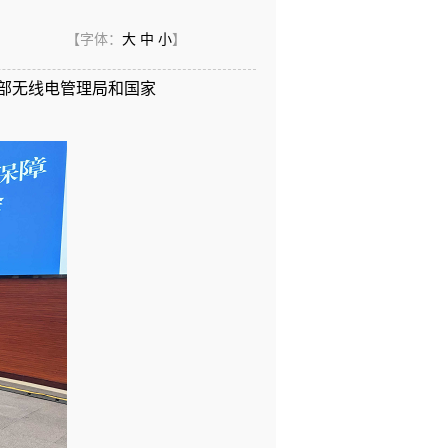
【字体：
大
中
小
】
化部无线电管理局和国家