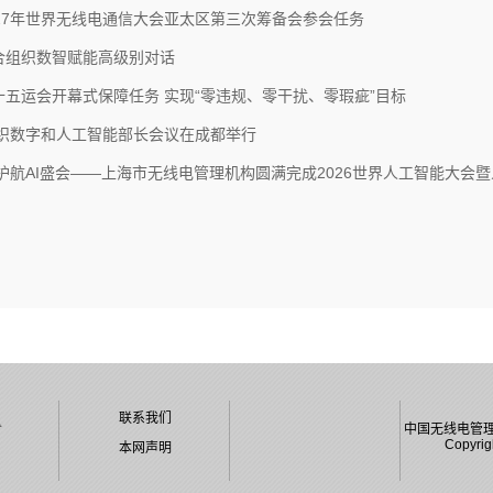
27年世界无线电通信大会亚太区第三次筹备会参会任务
合组织数智赋能高级别对话
五运会开幕式保障任务 实现“零违规、零干扰、零瑕疵”目标
组织数字和人工智能部长会议在成都举行
护航AI盛会——上海市无线电管理机构圆满完成2026世界人工智能大会
联系我们
中国无线电管
Copyrig
本网声明