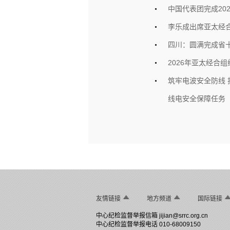
中国代表团完成20
李乐成出席亚太经
四川：圆满完成省十
2026年亚太经合
筑牢电波安全防线 
线电安全保障任务
友情链接
地方频道
国际链接
中心纪检监督举报信箱
jijian@srrc.org.cn
中心纪检监督举报电话 010-68009150