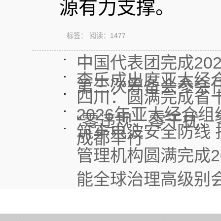
源有力支撑。
标签：
阅读：
1477
中国代表团完成20
李乐成出席亚太经
第三次筹备会参会
四川：圆满完成省
2026年亚太经合
“零违规、零干扰、
筑牢电波安全防线 
成都举行
管理机构圆满完成2
能全球治理高级别