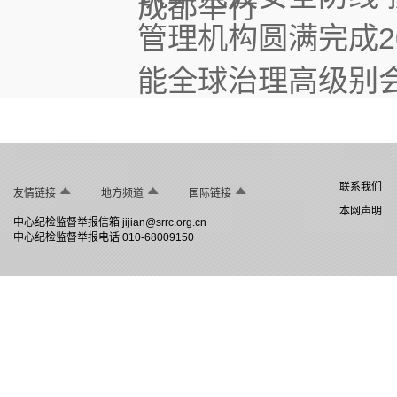
成都举行
管理机构圆满完成2
能全球治理高级别
联系我们
友情链接
地方频道
国际链接
本网声明
中心纪检监督举报信箱
jijian@srrc.org.cn
中心纪检监督举报电话 010-68009150