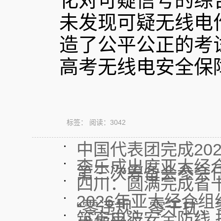
化对可疑信号的综
未发现可疑无线电
造了公平公正的考试
高考无线电安全保
标签：
阅读：
3042
中国代表团完成20
李乐成出席亚太经
第三次筹备会参会
四川：圆满完成省
2026年亚太经合
“零违规、零干扰、
筑牢电波安全防线 